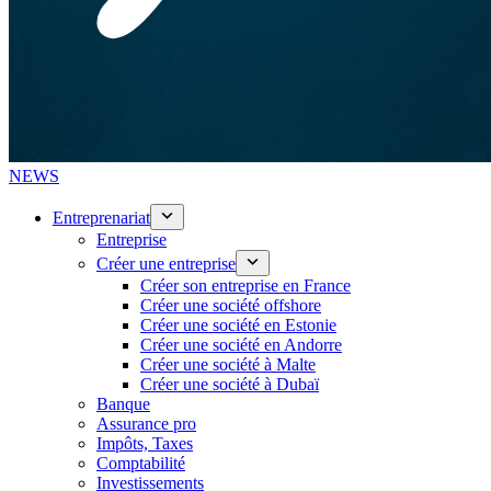
NEWS
Entreprenariat
Entreprise
Créer une entreprise
Créer son entreprise en France
Créer une société offshore
Créer une société en Estonie
Créer une société en Andorre
Créer une société à Malte
Créer une société à Dubaï
Banque
Assurance pro
Impôts, Taxes
Comptabilité
Investissements