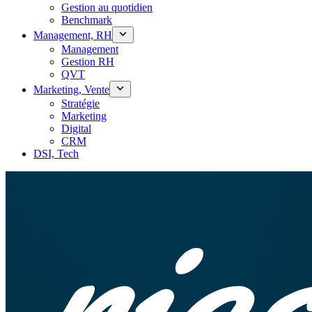
Gestion au quotidien
Benchmark
Management, RH
Management
Gestion RH
QVT
Marketing, Vente
Stratégie
Marketing
Digital
CRM
DSI, Tech