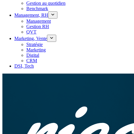
Gestion au quotidien
Benchmark
Management, RH
Management
Gestion RH
QVT
Marketing, Vente
Stratégie
Marketing
Digital
CRM
DSI, Tech