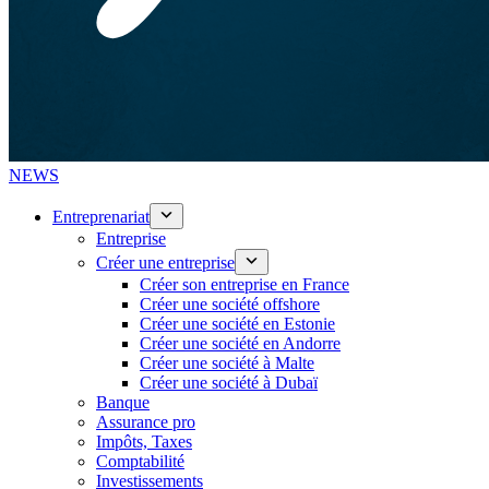
NEWS
Entreprenariat
Entreprise
Créer une entreprise
Créer son entreprise en France
Créer une société offshore
Créer une société en Estonie
Créer une société en Andorre
Créer une société à Malte
Créer une société à Dubaï
Banque
Assurance pro
Impôts, Taxes
Comptabilité
Investissements