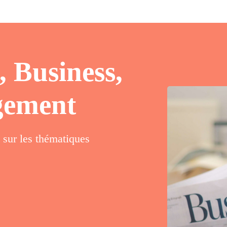
 Business,
gement
sur les thématiques