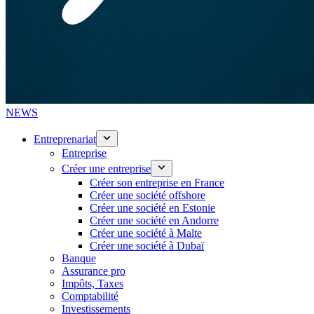
NEWS
Entreprenariat
Entreprise
Créer une entreprise
Créer son entreprise en France
Créer une société offshore
Créer une société en Estonie
Créer une société en Andorre
Créer une société à Malte
Créer une société à Dubaï
Banque
Assurance pro
Impôts, Taxes
Comptabilité
Investissements