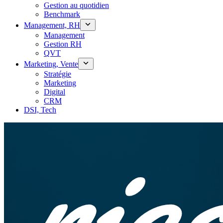
Gestion au quotidien
Benchmark
Management, RH
Management
Gestion RH
QVT
Marketing, Vente
Stratégie
Marketing
Digital
CRM
DSI, Tech