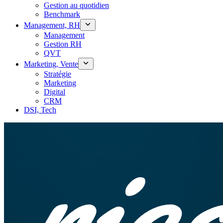
Gestion au quotidien
Benchmark
Management, RH
Management
Gestion RH
QVT
Marketing, Vente
Stratégie
Marketing
Digital
CRM
DSI, Tech