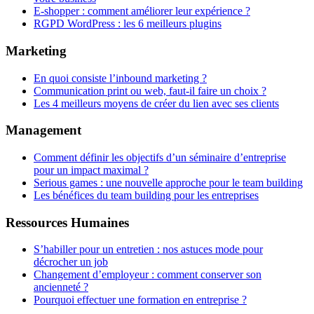
E-shopper : comment améliorer leur expérience ?
RGPD WordPress : les 6 meilleurs plugins
Marketing
En quoi consiste l’inbound marketing ?
Communication print ou web, faut-il faire un choix ?
Les 4 meilleurs moyens de créer du lien avec ses clients
Management
Comment définir les objectifs d’un séminaire d’entreprise
pour un impact maximal ?
Serious games : une nouvelle approche pour le team building
Les bénéfices du team building pour les entreprises
Ressources Humaines
S’habiller pour un entretien : nos astuces mode pour
décrocher un job
Changement d’employeur : comment conserver son
ancienneté ?
Pourquoi effectuer une formation en entreprise ?