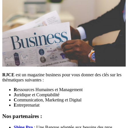
RJCE
est un magazine business pour vous donner des clés sur les
thématiques suivantes :
R
essources Humaines et Management
J
uridique et Comptabilité
C
ommunication, Marketing et Digital
E
ntreprenariat
Nos partenaires :
Shine Pro
: Une Banque adaptée aux besoins des pros