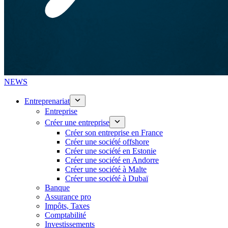
NEWS
Entreprenariat
Entreprise
Créer une entreprise
Créer son entreprise en France
Créer une société offshore
Créer une société en Estonie
Créer une société en Andorre
Créer une société à Malte
Créer une société à Dubaï
Banque
Assurance pro
Impôts, Taxes
Comptabilité
Investissements