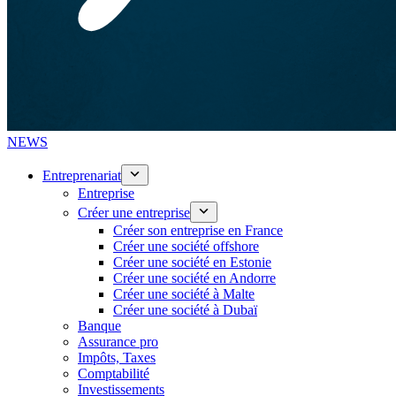
NEWS
Entreprenariat
Entreprise
Créer une entreprise
Créer son entreprise en France
Créer une société offshore
Créer une société en Estonie
Créer une société en Andorre
Créer une société à Malte
Créer une société à Dubaï
Banque
Assurance pro
Impôts, Taxes
Comptabilité
Investissements