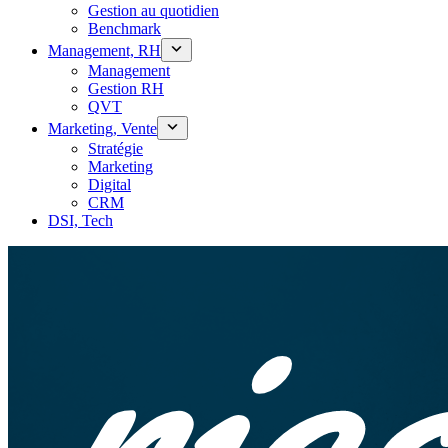
Gestion au quotidien
Benchmark
Management, RH
Management
Gestion RH
QVT
Marketing, Vente
Stratégie
Marketing
Digital
CRM
DSI, Tech