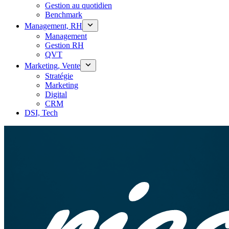
Gestion au quotidien
Benchmark
Management, RH
Management
Gestion RH
QVT
Marketing, Vente
Stratégie
Marketing
Digital
CRM
DSI, Tech