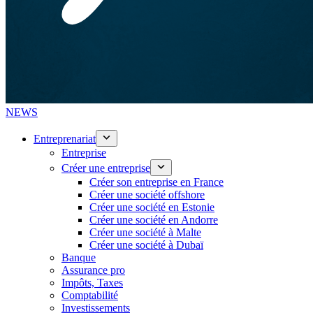
NEWS
Entreprenariat
Entreprise
Créer une entreprise
Créer son entreprise en France
Créer une société offshore
Créer une société en Estonie
Créer une société en Andorre
Créer une société à Malte
Créer une société à Dubaï
Banque
Assurance pro
Impôts, Taxes
Comptabilité
Investissements