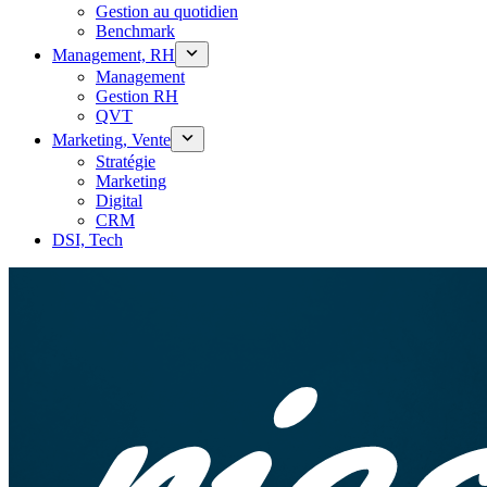
Gestion au quotidien
Benchmark
Management, RH
Management
Gestion RH
QVT
Marketing, Vente
Stratégie
Marketing
Digital
CRM
DSI, Tech