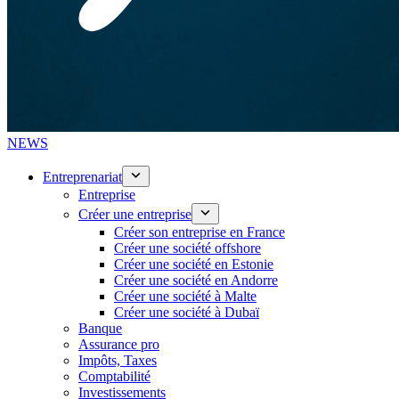
NEWS
Entreprenariat
Entreprise
Créer une entreprise
Créer son entreprise en France
Créer une société offshore
Créer une société en Estonie
Créer une société en Andorre
Créer une société à Malte
Créer une société à Dubaï
Banque
Assurance pro
Impôts, Taxes
Comptabilité
Investissements