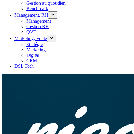
Gestion au quotidien
Benchmark
Management, RH
Management
Gestion RH
QVT
Marketing, Vente
Stratégie
Marketing
Digital
CRM
DSI, Tech