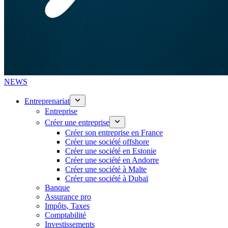
NEWS
Entreprenariat
Entreprise
Créer une entreprise
Créer son entreprise en France
Créer une société offshore
Créer une société en Estonie
Créer une société en Andorre
Créer une société à Malte
Créer une société à Dubaï
Banque
Assurance pro
Impôts, Taxes
Comptabilité
Investissements