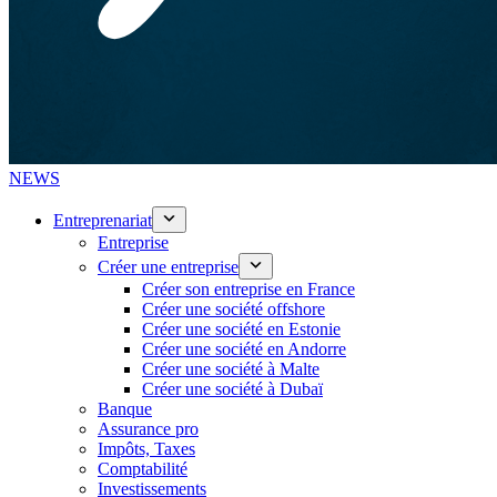
NEWS
Entreprenariat
Entreprise
Créer une entreprise
Créer son entreprise en France
Créer une société offshore
Créer une société en Estonie
Créer une société en Andorre
Créer une société à Malte
Créer une société à Dubaï
Banque
Assurance pro
Impôts, Taxes
Comptabilité
Investissements