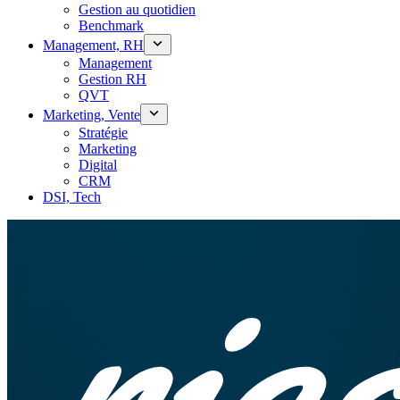
Gestion au quotidien
Benchmark
Management, RH
Management
Gestion RH
QVT
Marketing, Vente
Stratégie
Marketing
Digital
CRM
DSI, Tech