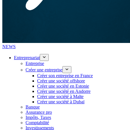
NEWS
Entreprenariat
Entreprise
Créer une entreprise
Créer son entreprise en France
Créer une société offshore
Créer une société en Estonie
Créer une société en Andorre
Créer une société à Malte
Créer une société à Dubaï
Banque
Assurance pro
Impôts, Taxes
Comptabilité
Investissements