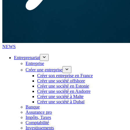
NEWS
Entreprenariat
Entreprise
Créer une entreprise
Créer son entreprise en France
Créer une société offshore
Créer une société en Estonie
Créer une société en Andorre
Créer une société à Malte
Créer une société à Dubaï
Banque
Assurance pro
Impôts, Taxes
Comptabilité
Investissements