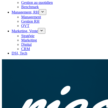
Gestion au quotidien
Benchmark
Management, RH
Management
Gestion RH
QVT
Marketing, Vente
Stratégie
Marketing
Digital
CRM
DSI, Tech