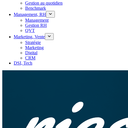
Gestion au quotidien
Benchmark
Management, RH
Management
Gestion RH
QVT
Marketing, Vente
Stratégie
Marketing
Digital
CRM
DSI, Tech