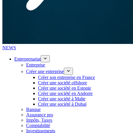
NEWS
Entreprenariat
Entreprise
Créer une entreprise
Créer son entreprise en France
Créer une société offshore
Créer une société en Estonie
Créer une société en Andorre
Créer une société à Malte
Créer une société à Dubaï
Banque
Assurance pro
Impôts, Taxes
Comptabilité
Investissements