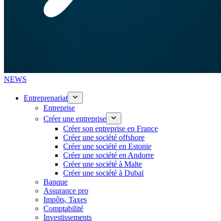
NEWS
Entreprenariat
Entreprise
Créer une entreprise
Créer son entreprise en France
Créer une société offshore
Créer une société en Estonie
Créer une société en Andorre
Créer une société à Malte
Créer une société à Dubaï
Banque
Assurance pro
Impôts, Taxes
Comptabilité
Investissements