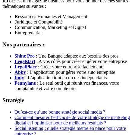
RJCE
est un magazine business pour vous donner des clés sur les
thématiques suivantes :
R
essources Humaines et Management
J
uridique et Comptabilité
C
ommunication, Marketing et Digital
E
ntreprenariat
Nos partenaires :
Shine Pro
: Une Banque adaptée aux besoins des pros
Legalstart
: A vos côtés pour créer et gérer votre entreprise
LegalPlace
: Créer votre entreprise facilement
Abby
: L’application pour gérer votre auto entreprise
Indy
: L’application tout en un des indépendants
Pennylane
: Le seul outil qui réunit vos finances, votre
comptabilité et votre compte pro
Stratégie
Qu’est-ce qu’une bonne stratégie social media ?
Comment mesurer l’efficacité de votre stratégie de marketing
digital et l’optimiser pour de meilleurs résultats ?
Social listening : quelle stratégie mettre en place pour votre
entreprise ?