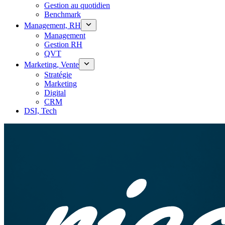
Gestion au quotidien
Benchmark
Management, RH
Management
Gestion RH
QVT
Marketing, Vente
Stratégie
Marketing
Digital
CRM
DSI, Tech