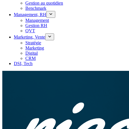
Gestion au quotidien
Benchmark
Management, RH
Management
Gestion RH
QVT
Marketing, Vente
Stratégie
Marketing
Digital
CRM
DSI, Tech