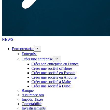
NEWS
Entreprenariat
Entreprise
Créer une entreprise
Créer son entreprise en France
Créer une société offshore
Créer une société en Estonie
Créer une société en Andorre
Créer une société à Malte
Créer une société à Dubaï
Banque
Assurance pro
Impôts, Taxes
Comptabilité
Investissements