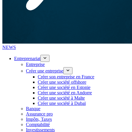
NEWS
Entreprenariat
Entreprise
Créer une entreprise
Créer son entreprise en France
Créer une société offshore
Créer une société en Estonie
Créer une société en Andorre
Créer une société à Malte
Créer une société à Dubaï
Banque
Assurance pro
Impôts, Taxes
Comptabilité
Investissements