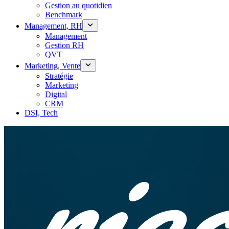
Gestion au quotidien
Benchmark
Management, RH
Management
Gestion RH
QVT
Marketing, Vente
Stratégie
Marketing
Digital
CRM
DSI, Tech