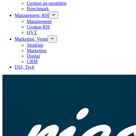
Gestion au quotidien
Benchmark
Management, RH
Management
Gestion RH
QVT
Marketing, Vente
Stratégie
Marketing
Digital
CRM
DSI, Tech