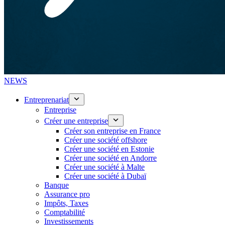
NEWS
Entreprenariat
Entreprise
Créer une entreprise
Créer son entreprise en France
Créer une société offshore
Créer une société en Estonie
Créer une société en Andorre
Créer une société à Malte
Créer une société à Dubaï
Banque
Assurance pro
Impôts, Taxes
Comptabilité
Investissements