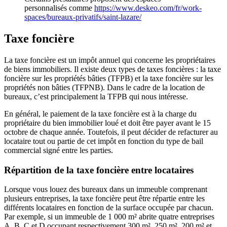
personnalisés comme
https://www.deskeo.com/fr/work-
spaces/bureaux-privatifs/saint-lazare/
Taxe foncière
La taxe foncière est un impôt annuel qui concerne les propriétaires
de biens immobiliers. Il existe deux types de taxes foncières : la taxe
foncière sur les propriétés bâties (TFPB) et la taxe foncière sur les
propriétés non bâties (TFPNB). Dans le cadre de la location de
bureaux, c’est principalement la TFPB qui nous intéresse.
En général, le paiement de la taxe foncière est à la charge du
propriétaire du bien immobilier loué et doit être payer avant le 15
octobre de chaque année. Toutefois, il peut décider de refacturer au
locataire tout ou partie de cet impôt en fonction du type de bail
commercial signé entre les parties.
Répartition de la taxe foncière entre locataires
Lorsque vous louez des bureaux dans un immeuble comprenant
plusieurs entreprises, la taxe foncière peut être répartie entre les
différents locataires en fonction de la surface occupée par chacun.
Par exemple, si un immeuble de 1 000 m² abrite quatre entreprises
A, B, C et D occupant respectivement 300 m², 250 m², 200 m² et