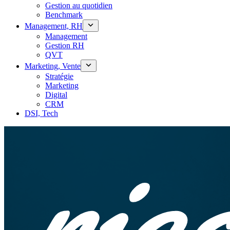
Gestion au quotidien
Benchmark
Management, RH
Management
Gestion RH
QVT
Marketing, Vente
Stratégie
Marketing
Digital
CRM
DSI, Tech