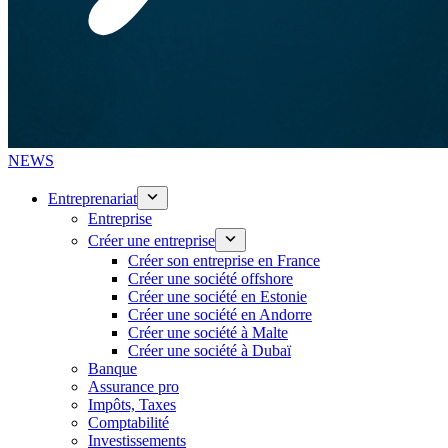
NEWS
Entreprenariat
Entreprise
Créer une entreprise
Créer son entreprise en France
Créer une société offshore
Créer une société en Estonie
Créer une société en Andorre
Créer une société à Malte
Créer une société à Dubaï
Banque
Assurance pro
Impôts, Taxes
Comptabilité
Investissements