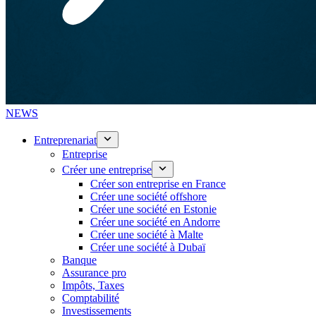
NEWS
Entreprenariat
Entreprise
Créer une entreprise
Créer son entreprise en France
Créer une société offshore
Créer une société en Estonie
Créer une société en Andorre
Créer une société à Malte
Créer une société à Dubaï
Banque
Assurance pro
Impôts, Taxes
Comptabilité
Investissements