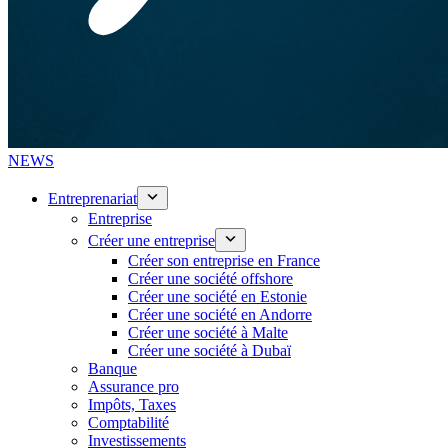
NEWS
Entreprenariat
Entreprise
Créer une entreprise
Créer son entreprise en France
Créer une société offshore
Créer une société en Estonie
Créer une société en Andorre
Créer une société à Malte
Créer une société à Dubaï
Banque
Assurance pro
Impôts, Taxes
Comptabilité
Investissements