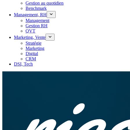
Gestion au quotidien
Benchmark
Management, RH
Management
Gestion RH
QVT
Marketing, Vente
Stratégie
Marketing
Digital
CRM
DSI, Tech