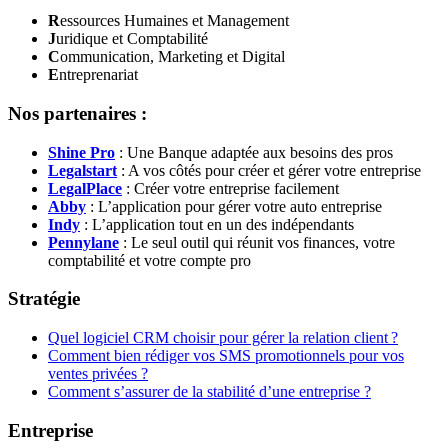
R
essources Humaines et Management
J
uridique et Comptabilité
C
ommunication, Marketing et Digital
E
ntreprenariat
Nos partenaires :
Shine Pro
: Une Banque adaptée aux besoins des pros
Legalstart
: A vos côtés pour créer et gérer votre entreprise
LegalPlace
: Créer votre entreprise facilement
Abby
: L’application pour gérer votre auto entreprise
Indy
: L’application tout en un des indépendants
Pennylane
: Le seul outil qui réunit vos finances, votre
comptabilité et votre compte pro
Stratégie
Quel logiciel CRM choisir pour gérer la relation client ?
Comment bien rédiger vos SMS promotionnels pour vos
ventes privées ?
Comment s’assurer de la stabilité d’une entreprise ?
Entreprise