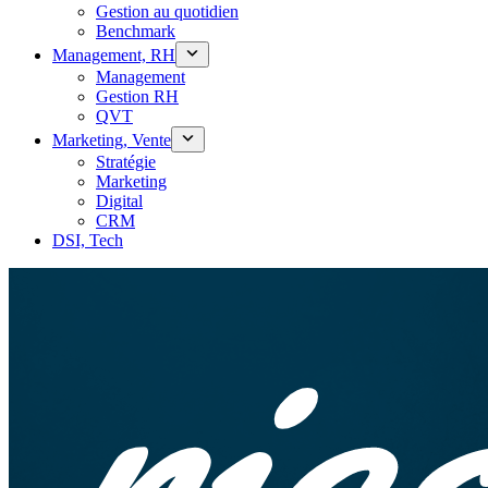
Gestion au quotidien
Benchmark
Management, RH
Management
Gestion RH
QVT
Marketing, Vente
Stratégie
Marketing
Digital
CRM
DSI, Tech