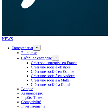
NEWS
Entreprenariat
Entreprise
Créer une entreprise
Créer son entreprise en France
Créer une société offshore
Créer une société en Estonie
Créer une société en Andorre
Créer une société à Malte
Créer une société à Dubaï
Banque
Assurance pro
Impôts, Taxes
Comptabilité
Investissements