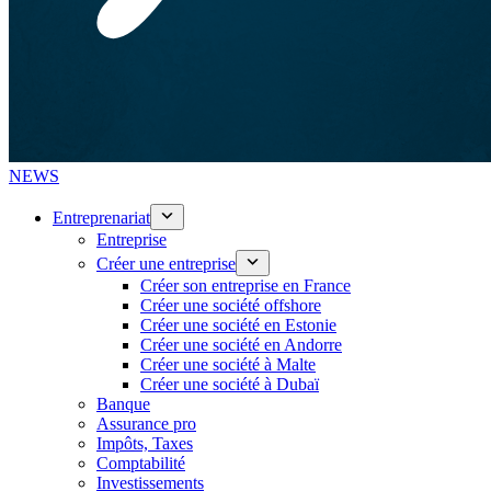
NEWS
Entreprenariat
Entreprise
Créer une entreprise
Créer son entreprise en France
Créer une société offshore
Créer une société en Estonie
Créer une société en Andorre
Créer une société à Malte
Créer une société à Dubaï
Banque
Assurance pro
Impôts, Taxes
Comptabilité
Investissements