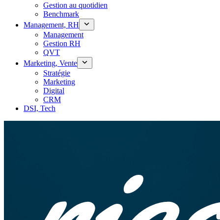
Gestion au quotidien
Benchmark
Management, RH
Management
Gestion RH
QVT
Marketing, Vente
Stratégie
Marketing
Digital
CRM
DSI, Tech