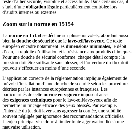
reste d’allier sécurité, visibilité et accessibilité. Dans certains cas, il
s’agit d’une
obligation légale
particulièrement contrôlée lors
d’audits internes ou externes.
Zoom sur la norme en 15154
La
norme en 15154
se décline sur plusieurs volets, abordant aussi
bien la
douche de sécurité
que le
lave-œil/lave-yeux
. Ce texte
européen encadre notamment les
dimensions minimales
, le débit
d’eau, la rapidité d’utilisation et la résistance aux produits chimiques.
Pour une douche de sécurité conforme, chaque détail compte : la
pression doit être suffisante sans blesser, et l’ouverture du flux doit
pouvoir s’effectuer en moins d’une seconde.
L’application correcte de la réglementation implique également de
prévoir l’installation d’ une douche de sécurité selon les procédures
décrites par les instances européennes et françaises. Les
particularités de cette
norme en vigueur
imposent aussi
des
exigences techniques
pour le lave-œil/lave-yeux afin de
permettre un rinçage efficace des yeux blessés. Par exemple,
l’intensité du jet doit laver sans agresser la cornée, une subtilité
souvent négligée par ignorance des recommandations officielles.
L’enjeu principal vise donc à limiter toute aggravation liée à une
mauvaise utilisation.