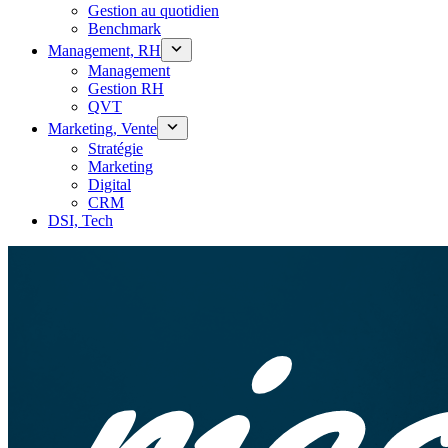
Gestion au quotidien
Benchmark
Management, RH
Management
Gestion RH
QVT
Marketing, Vente
Stratégie
Marketing
Digital
CRM
DSI, Tech