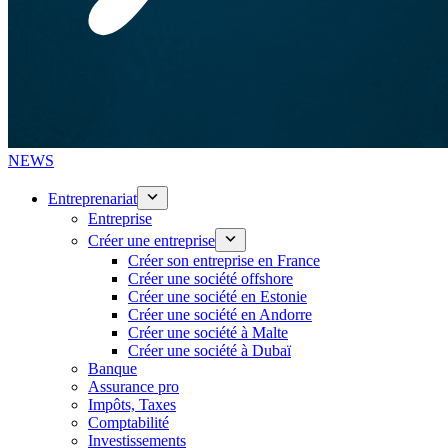
NEWS
Entreprenariat
Entreprise
Créer une entreprise
Créer son entreprise en France
Créer une société offshore
Créer une société en Estonie
Créer une société en Andorre
Créer une société à Malte
Créer une société à Dubaï
Banque
Assurance pro
Impôts, Taxes
Comptabilité
Investissements