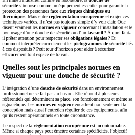
En milieu industriel comme en laboratoire, la
douche de
sécurité
s’impose comme un équipement essentiel pour garantir la
protection des personnes face aux
risques chimiques ou
thermiques
. Mais entre
réglementation européenne
et exigences
techniques variées, il n’est pas toujours simple d’y voir clair. Que
disent vraiment les
normes en vigueur
concernant l’installation et le
bon usage d’une douche de sécurité ou d’un
lave-œil
? À quoi faut-
il prêter attention pour respecter ses
obligations légales
? Et
comment interpréter correctement les
pictogrammes de sécurité
liés
à ces dispositifs ? Petit tour d’horizon pour aider à sécuriser
efficacement tout espace de travail.
Quelles sont les principales normes en
vigueur pour une douche de sécurité ?
L’intégration d’une
douche de sécurité
dans un environnement
professionnel ne se fait pas au hasard. Elle répond à plusieurs
référentiels qui déterminent sa place, son fonctionnement et même sa
signalétique. Les
normes en vigueur
encadrent non seulement la
conception mais aussi l’entretien régulier de ces équipements, afin
qu’ils restent opérationnels en toute circonstance.
Le respect de la
réglementation européenne
est incontournable.
Même si chaque pays peut émettre certaines spécificités, l’objectif