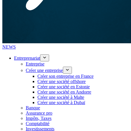
NEWS
Entreprenariat
Entreprise
Créer une entreprise
Créer son entreprise en France
Créer une société offshore
Créer une société en Estonie
Créer une société en Andorre
Créer une société à Malte
Créer une société à Dubaï
Banque
Assurance pro
Impôts, Taxes
Comptabilité
Investissements