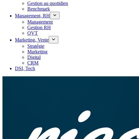
Gestion au quotidien
Benchmark
Management, RH
Management
Gestion RH
QVT
Marketing, Vente
Stratégie
Marketing
Digital
CRM
DSI, Tech