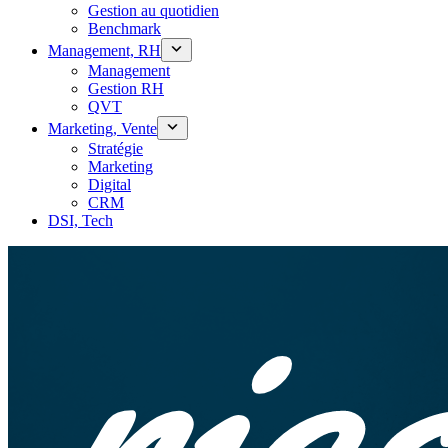
Gestion au quotidien
Benchmark
Management, RH
Management
Gestion RH
QVT
Marketing, Vente
Stratégie
Marketing
Digital
CRM
DSI, Tech