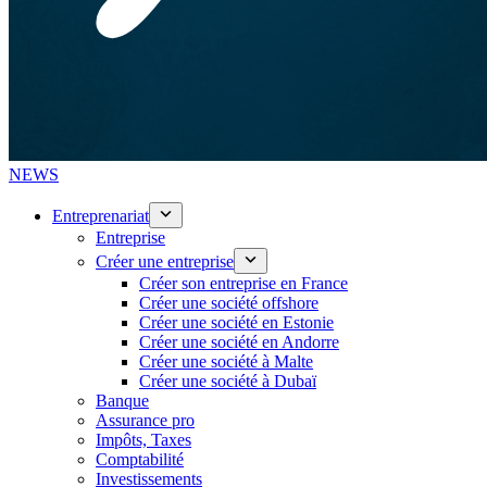
NEWS
Entreprenariat
Entreprise
Créer une entreprise
Créer son entreprise en France
Créer une société offshore
Créer une société en Estonie
Créer une société en Andorre
Créer une société à Malte
Créer une société à Dubaï
Banque
Assurance pro
Impôts, Taxes
Comptabilité
Investissements