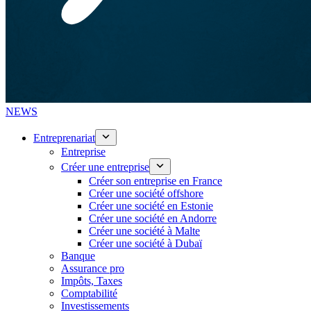
NEWS
Entreprenariat
Entreprise
Créer une entreprise
Créer son entreprise en France
Créer une société offshore
Créer une société en Estonie
Créer une société en Andorre
Créer une société à Malte
Créer une société à Dubaï
Banque
Assurance pro
Impôts, Taxes
Comptabilité
Investissements