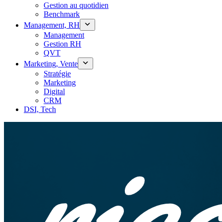
Gestion au quotidien
Benchmark
Management, RH
Management
Gestion RH
QVT
Marketing, Vente
Stratégie
Marketing
Digital
CRM
DSI, Tech