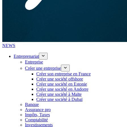
NEWS
Entreprenariat
Entreprise
Créer une entreprise
Créer son entreprise en France
Créer une société offshore
Créer une société en Estonie
Créer une société en Andorre
Créer une société à Malte
Créer une société à Dubaï
Banque
Assurance pro
Impôts, Taxes
Comptabilité
Investissements