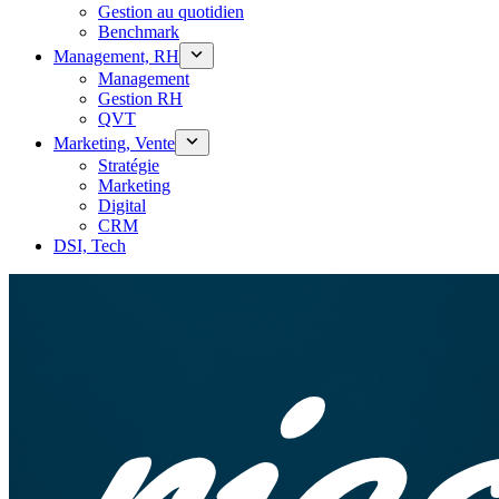
Gestion au quotidien
Benchmark
Management, RH
Management
Gestion RH
QVT
Marketing, Vente
Stratégie
Marketing
Digital
CRM
DSI, Tech